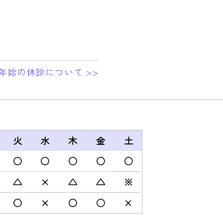
年始の休診について >>
火
水
木
金
土
○
○
○
○
○
△
×
△
△
※
○
×
○
○
×