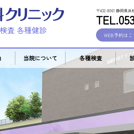
〒432-8061 静岡県
TEL.053
検査 各種健診
WEB予約はこ
内
当院について
各種検査