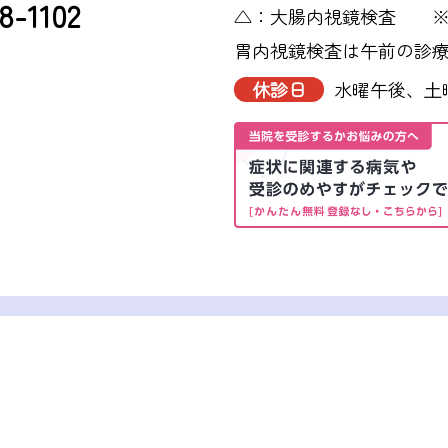
8-1102
△：大腸内視鏡検査 ※：
胃内視鏡検査は午前の診
休診日
水曜午後、⼟