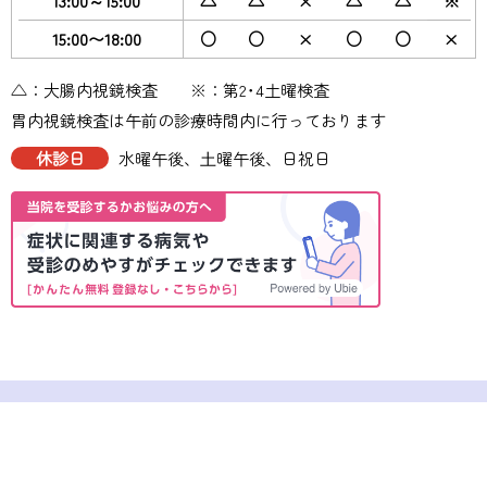
13:00～15:00
△
△
×
△
△
※
15:00〜18:00
○
○
×
○
○
×
△：大腸内視鏡検査 ※：第2･4土曜検査
胃内視鏡検査は午前の診療時間内に行っております
休診日
水曜午後、⼟曜午後、日祝日