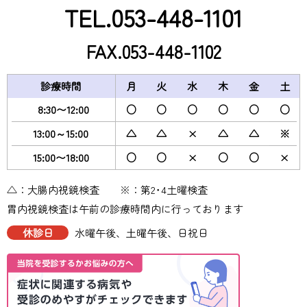
TEL.053-448-1101
FAX.053-448-1102
診療時間
月
火
水
木
金
土
8:30〜12:00
○
○
○
○
○
○
13:00～15:00
△
△
×
△
△
※
15:00〜18:00
○
○
×
○
○
×
△：大腸内視鏡検査 ※：第2･4土曜検査
胃内視鏡検査は午前の診療時間内に行っております
休診日
水曜午後、⼟曜午後、日祝日