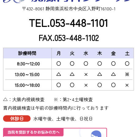
〒432-8061 静岡県浜松市中央区入野町16100-1
TEL.053-448-1101
FAX.053-448-1102
診療時間
月
火
水
木
金
土
8:30〜12:00
○
○
○
○
○
○
13:00～15:00
△
△
×
△
△
※
15:00〜18:00
○
○
×
○
○
×
△：大腸内視鏡検査 ※：第2･4土曜検査
胃内視鏡検査は午前の診療時間内に行っております
休診日
水曜午後、⼟曜午後、日祝日